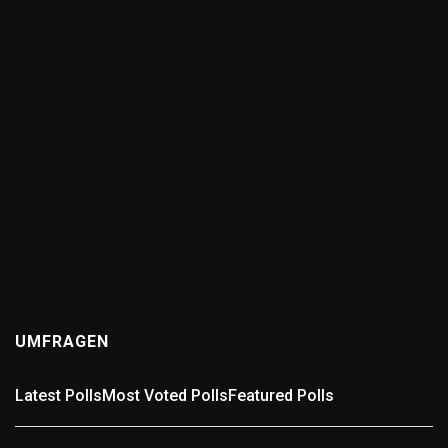
0
ANSWERS
Wer kennt die schlechteste Straße in der Region?
(0
answers)
11 months ago
Wer kennt die schlechteste Straße in der Region? Gibt
es in Pforzheim, dem Enzkreis oder der Umgebung eine
Straße, die euch täglich zur Weißglut bringt? Voller
Schlaglöcher,...
UMFRAGEN
Latest Polls
Most Voted Polls
Featured Polls
Umfrage: In welchem Landkreis wohnst Du?