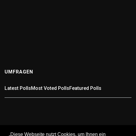
Wer kennt die schlechteste Straße in der Region?
(0
answers)
11 months ago
Wer kennt die schlechteste Straße in der Region? Gibt
es in Pforzheim, dem Enzkreis oder der Umgebung eine
Straße, die euch täglich zur Weißglut bringt? Voller
Schlaglöcher,...
UMFRAGEN
Latest Polls
Most Voted Polls
Featured Polls
Umfrage: In welchem Landkreis wohnst Du?
In welchem Landkreis wohnst Du? Wähle passend aus.
„Diese Webseite nutzt Cookies, um Ihnen ein