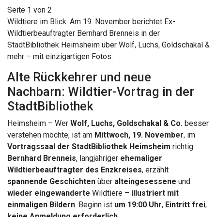
Seite 1 von 2
Wildtiere im Blick: Am 19. November berichtet Ex-
Wildtierbeauftragter Bernhard Brenneis in der
StadtBibliothek Heimsheim über Wolf, Luchs, Goldschakal &
mehr – mit einzigartigen Fotos.
Alte Rückkehrer und neue
Nachbarn: Wildtier-Vortrag in der
StadtBibliothek
Heimsheim – Wer
Wolf, Luchs, Goldschakal & Co.
besser
verstehen möchte, ist am
Mittwoch, 19. November
, im
Vortragssaal der StadtBibliothek Heimsheim
richtig.
Bernhard Brenneis
, langjähriger
ehemaliger
Wildtierbeauftragter des Enzkreises
, erzählt
spannende Geschichten
über
alteingesessene
und
wieder eingewanderte
Wildtiere –
illustriert mit
einmaligen Bildern
. Beginn ist
um 19:00 Uhr
,
Eintritt frei
,
keine Anmeldung erforderlich
.