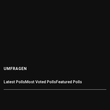
ANSWERS
Wer kennt die schlechteste Straße in der Region?
(0
answers)
12 months ago
Wer kennt die schlechteste Straße in der Region? Gibt
es in Pforzheim, dem Enzkreis oder der Umgebung eine
Straße, die euch täglich zur Weißglut bringt? Voller
Schlaglöcher,...
UMFRAGEN
Latest Polls
Most Voted Polls
Featured Polls
Umfrage: In welchem Landkreis wohnst Du?
In welchem Landkreis wohnst Du? Wähle passend aus.