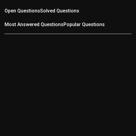
Open Questions
Solved Questions
Most Answered Questions
Popular Questions
0
ANSWERS
Wer kennt die schlechteste Straße in der Region?
(0
answers)
11 months ago
Wer kennt die schlechteste Straße in der Region? Gibt
es in Pforzheim, dem Enzkreis oder der Umgebung eine