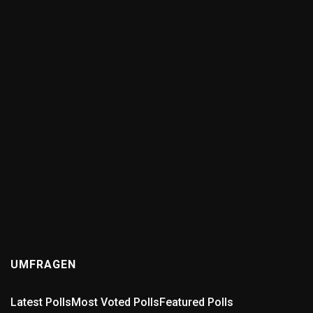
0
ANSWERS
Wer kennt die schlechteste Straße in der Region?
(0
answers)
12 months ago
Wer kennt die schlechteste Straße in der Region? Gibt
es in Pforzheim, dem Enzkreis oder der Umgebung eine
Straße, die euch täglich zur Weißglut bringt? Voller
Schlaglöcher,...
UMFRAGEN
Latest Polls
Most Voted Polls
Featured Polls