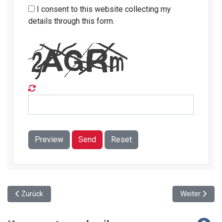
I consent to this website collecting my
details through this form.
Preview
Send
Reset
Vorheriger Beitrag: Silvesterfeuerwerk: Stadt mahnt zu Verantwo
Nächster Bei
Zurück
Weiter