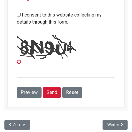
I consent to this website collecting my
details through this form.
Preview
Send
Reset
Vorheriger Beitrag: Studierende entdecken Medizintechnik bei SO
Nächster Beit
Zurück
Weiter