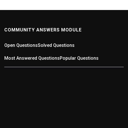
COMMUNITY ANSWERS MODULE
Open Questions
Solved Questions
Most Answered Questions
Popular Questions
0
ANSWERS
Wer kennt die schlechteste Straße in der Region?
(0