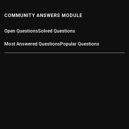
COMMUNITY ANSWERS MODULE
Open Questions
Solved Questions
Most Answered Questions
Popular Questions
0
ANSWERS
Wer kennt die schlechteste Straße in der Region?
(0
answers)
11 months ago