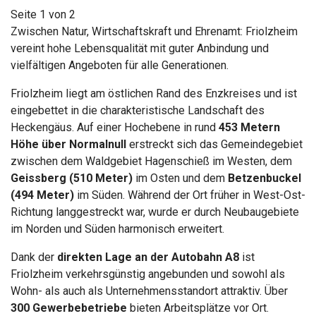
Seite 1 von 2
Zwischen Natur, Wirtschaftskraft und Ehrenamt: Friolzheim
vereint hohe Lebensqualität mit guter Anbindung und
vielfältigen Angeboten für alle Generationen.
Friolzheim liegt am östlichen Rand des Enzkreises und ist
eingebettet in die charakteristische Landschaft des
Heckengäus. Auf einer Hochebene in rund
453 Metern
Höhe über Normalnull
erstreckt sich das Gemeindegebiet
zwischen dem Waldgebiet Hagenschieß im Westen, dem
Geissberg (510 Meter)
im Osten und dem
Betzenbuckel
(494 Meter)
im Süden. Während der Ort früher in West-Ost-
Richtung langgestreckt war, wurde er durch Neubaugebiete
im Norden und Süden harmonisch erweitert.
Dank der
direkten Lage an der Autobahn A8
ist
Friolzheim verkehrsgünstig angebunden und sowohl als
Wohn- als auch als Unternehmensstandort attraktiv. Über
300 Gewerbebetriebe
bieten Arbeitsplätze vor Ort.