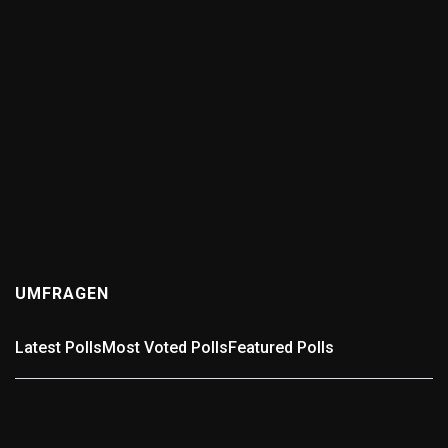
ANSWERS
Wer kennt die schlechteste Straße in der Region?
(0
answers)
11 months ago
Wer kennt die schlechteste Straße in der Region? Gibt
es in Pforzheim, dem Enzkreis oder der Umgebung eine
Straße, die euch täglich zur Weißglut bringt? Voller
Schlaglöcher,...
UMFRAGEN
Latest Polls
Most Voted Polls
Featured Polls
Umfrage: In welchem Landkreis wohnst Du?
In welchem Landkreis wohnst Du? Wähle passend aus.