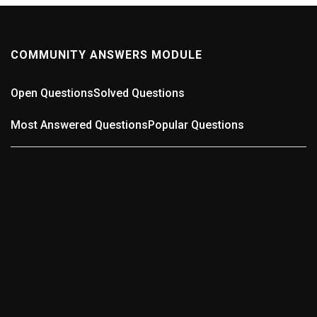
COMMUNITY ANSWERS MODULE
Open Questions
Solved Questions
Most Answered Questions
Popular Questions
0
ANSWERS
Wer kennt die schlechteste Straße in der Region?
(0
answers)