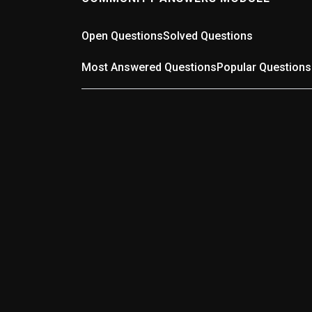
Open Questions
Solved Questions
Most Answered Questions
Popular Questions
0
ANSWERS
Wer kennt die schlechteste Straße in der
Region?
(0 answers)
12 months ago
Wer kennt die schlechteste Straße in der
Region? Gibt es in Pforzheim, dem Enzkreis