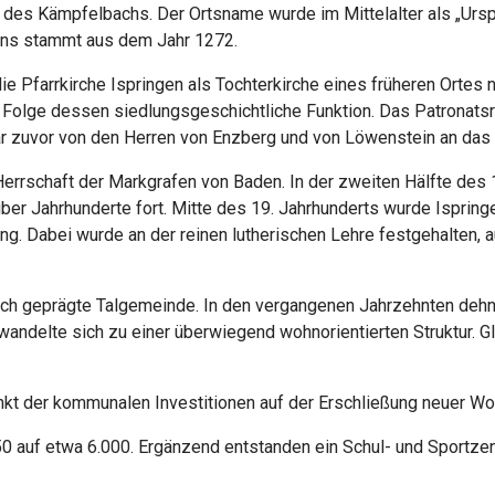
des Kämpfelbachs. Der Ortsname wurde im Mittelalter als „Urspr
gens stammt aus dem Jahr 1272.
e Pfarrkirche Ispringen als Tochterkirche eines früheren Ortes 
er Folge dessen siedlungsgeschichtliche Funktion. Das Patronats
r zuvor von den Herren von Enzberg und von Löwenstein an das 
errschaft der Markgrafen von Baden. In der zweiten Hälfte des 
über Jahrhunderte fort. Mitte des 19. Jahrhunderts wurde Ispring
g. Dabei wurde an der reinen lutherischen Lehre festgehalten,
tlich geprägte Talgemeinde. In den vergangenen Jahrzehnten deh
delte sich zu einer überwiegend wohnorientierten Struktur. Gle
kt der kommunalen Investitionen auf der Erschließung neuer Wo
50 auf etwa 6.000. Ergänzend entstanden ein Schul- und Sportz