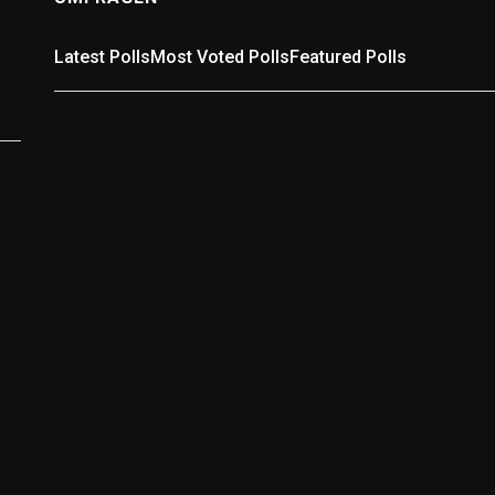
Latest Polls
Most Voted Polls
Featured Polls
Umfrage: In welchem Landkreis wohnst Du?
In welchem Landkreis wohnst Du? Wähle passend aus