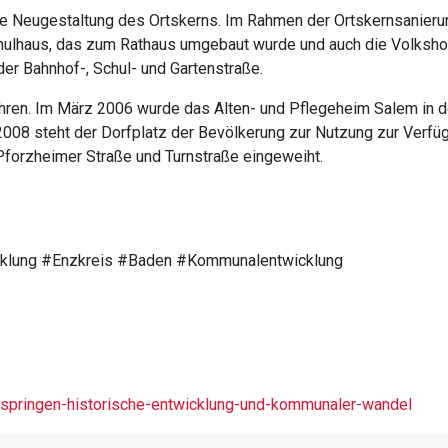
f die Neugestaltung des Ortskerns. Im Rahmen der Ortskernsani
hulhaus, das zum Rathaus umgebaut wurde und auch die Volkshoc
er Bahnhof-, Schul- und Gartenstraße.
ahren. Im März 2006 wurde das Alten- und Pflegeheim Salem in d
 2008 steht der Dorfplatz der Bevölkerung zur Nutzung zur Verf
forzheimer Straße und Turnstraße eingeweiht.
cklung #Enzkreis #Baden #Kommunalentwicklung
n/ispringen-historische-entwicklung-und-kommunaler-wandel