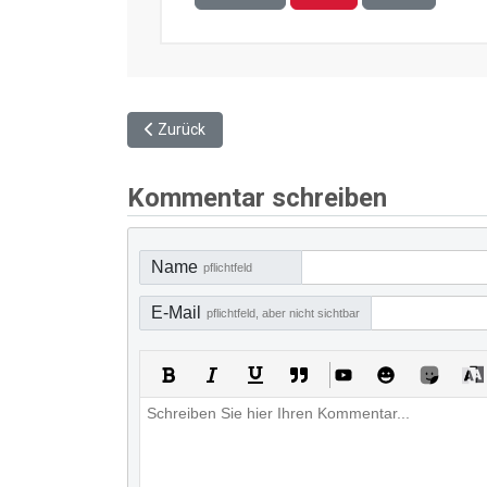
Vorheriger Beitrag: Projektgruppe lädt Bürger zur 
Zurück
Kommentar schreiben
Name
pflichtfeld
E-Mail
pflichtfeld, aber nicht sichtbar