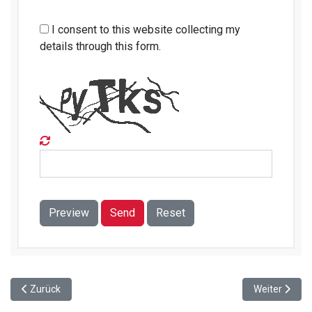
I consent to this website collecting my
details through this form.
Preview
Send
Reset
Vorheriger Beitrag: Tanztheater gestaltet Gedenktag am 23. Febr
Nächster Beit
Zurück
Weiter