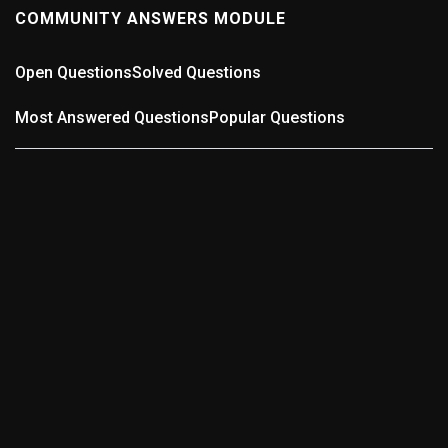
COMMUNITY ANSWERS MODULE
Open Questions
Solved Questions
Most Answered Questions
Popular Questions
0
ANSWERS
Wer kennt die schlechteste Straße in der Region?
(0
answers)
12 months ago
Wer kennt die schlechteste Straße in der Region? Gibt