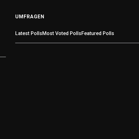
UMFRAGEN
Latest Polls
Most Voted Polls
Featured Polls
Umfrage: In welchem Landkreis wohnst Du?
In welchem Landkreis wohnst Du? Wähle passend aus