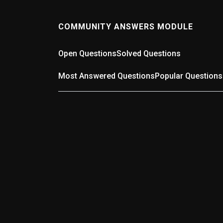
COMMUNITY ANSWERS MODULE
Open Questions
Solved Questions
Most Answered Questions
Popular Questions
0
ANSWERS
Wer kennt die schlechteste Straße in der
Region?
(0 answers)
11 months ago