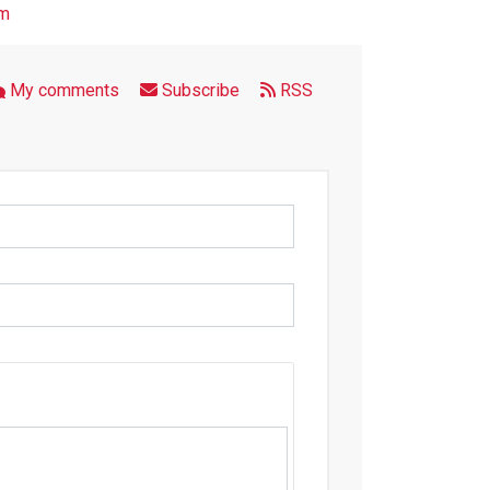
im
My comments
Subscribe
RSS