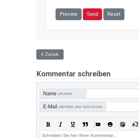
Preview
Send
Reset
Vorheriger Beitrag: Vorsorgevollmacht und Patien
Zurück
Kommentar schreiben
Name
pflichtfeld
E-Mail
pflichtfeld, aber nicht sichtbar