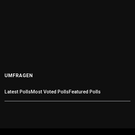
Wer kennt die schlechteste Straße in der Region?
(0
answers)
11 months ago
Wer kennt die schlechteste Straße in der Region? Gibt
es in Pforzheim, dem Enzkreis oder der Umgebung eine
Straße, die euch täglich zur Weißglut bringt? Voller
Schlaglöcher,...
UMFRAGEN
Latest Polls
Most Voted Polls
Featured Polls
Umfrage: In welchem Landkreis wohnst Du?
In welchem Landkreis wohnst Du? Wähle passend aus.