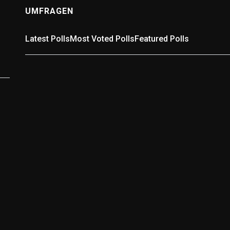
UMFRAGEN
Latest Polls
Most Voted Polls
Featured Polls
Umfrage: In welchem Landkreis wohnst Du?
In welchem Landkreis wohnst Du? Wähle passend aus