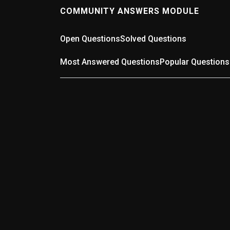
COMMUNITY ANSWERS MODULE
Open Questions
Solved Questions
Most Answered Questions
Popular Questions
0
ANSWERS
Wer kennt die schlechteste Straße in der
Region?
(0 answers)
11 months ago
Wer kennt die schlechteste Straße in der