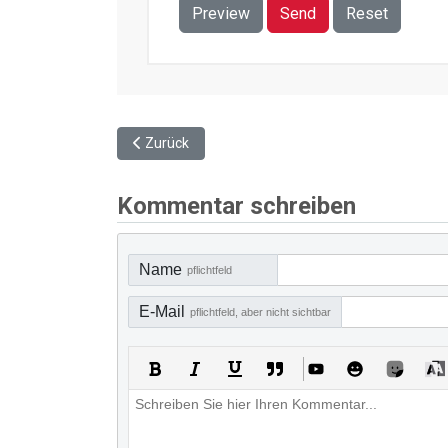
Preview
Send
Reset
Vorheriger Beitrag: Jugendverkehrsschule Pforzh
Zurück
Kommentar schreiben
Name
pflichtfeld
E-Mail
pflichtfeld, aber nicht sichtbar